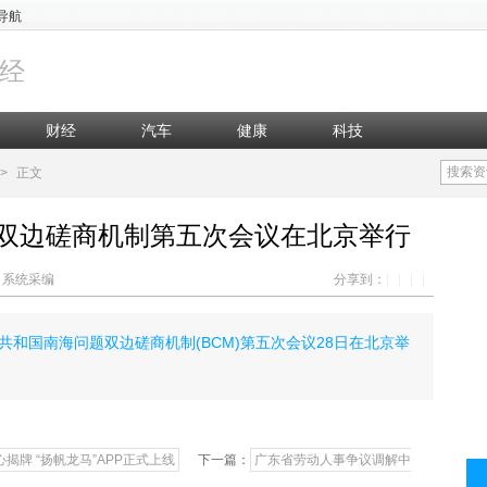
导航
经
财经
汽车
健康
科技
搜索资
>
正文
双边磋商机制第五次会议在北京举行
辑：系统采编
分享到：
|
|
|
|
和国南海问题双边磋商机制(BCM)第五次会议28日在北京举
牌 “扬帆龙马”APP正式上线
下一篇：
广东省劳动人事争议调解中