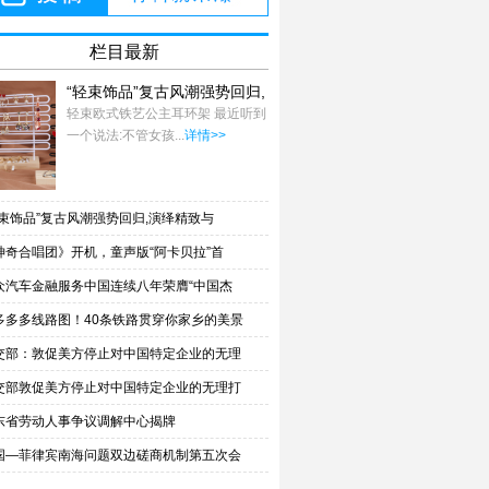
栏目最新
“轻束饰品”复古风潮强势回归,
演绎精致与
轻束欧式铁艺公主耳环架 最近听到
一个说法:不管女孩...
详情>>
轻束饰品”复古风潮强势回归,演绎精致与
神奇合唱团》开机，童声版“阿卡贝拉”首
众汽车金融服务中国连续八年荣膺“中国杰
多多多线路图！40条铁路贯穿你家乡的美景
交部：敦促美方停止对中国特定企业的无理
交部敦促美方停止对中国特定企业的无理打
东省劳动人事争议调解中心揭牌
国—菲律宾南海问题双边磋商机制第五次会