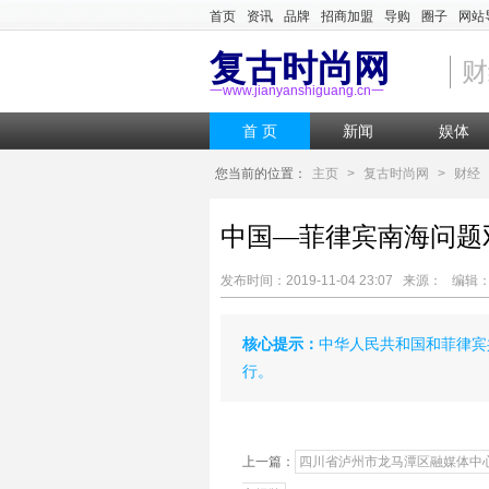
首页
资讯
品牌
招商加盟
导购
圈子
网站
复古时尚网
财
一www.jianyanshiguang.cn一
首 页
新闻
娱体
您当前的位置：
主页
>
复古时尚网
>
财经
中国—菲律宾南海问题
发布时间：2019-11-04 23:07 来源： 编
核心提示：
中华人民共和国和菲律宾共
行。
上一篇：
四川省泸州市龙马潭区融媒体中心揭