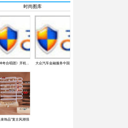
时尚图库
神奇合唱团》开机，
大众汽车金融服务中国
童声版“阿卡贝拉”首
连续八年荣膺“中国杰
轻束饰品”复古风潮强