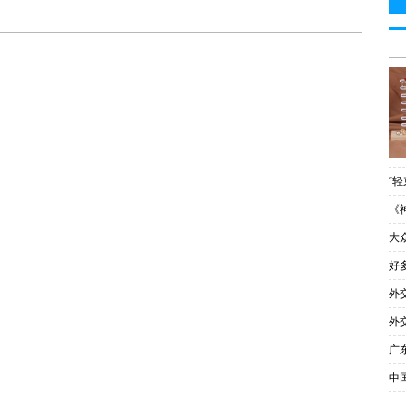
“
《
大
好
外
外
广
中