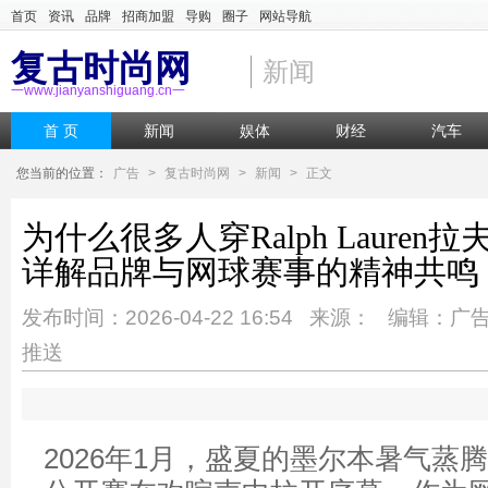
首页
资讯
品牌
招商加盟
导购
圈子
网站导航
复古时尚网
新闻
一www.jianyanshiguang.cn一
首 页
新闻
娱体
财经
汽车
您当前的位置：
广告
>
复古时尚网
>
新闻
>
正文
为什么很多人穿Ralph Laure
详解品牌与网球赛事的精神共鸣
发布时间：2026-04-22 16:54 来源： 编辑：广
推送
2026年1月，盛夏的墨尔本暑气蒸