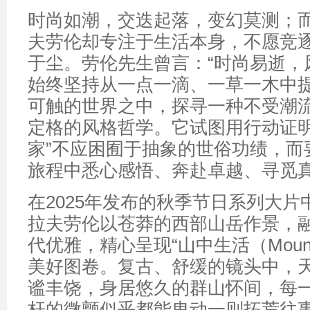
时尚如潮，交迭起落，变幻莫测；而Ral
夫劳伦却专注于生活本身，不愿竞
于尘。劳伦先生曾言：“时尚易逝，
始终坚持从一点一滴、一草一木中
可触的世界之中，探寻一种不受潮
定格的风格哲学。它试图用行动证明
家”不应困囿于抽象的世俗功绩，而
旅程中悉心感悟、奔赴卓越、寻觅
在2025年发布的秋季节日系列大片中，Ra
拉夫劳伦以苍莽的西部山岳作景，
代优雅，精心呈现“山中生活（Mountain
美好图卷。复古、舒缓的镜头中，
谧丰饶，身居悠久的群山怀间，每
杆的微颤似乎都能曳动一则拓荒往