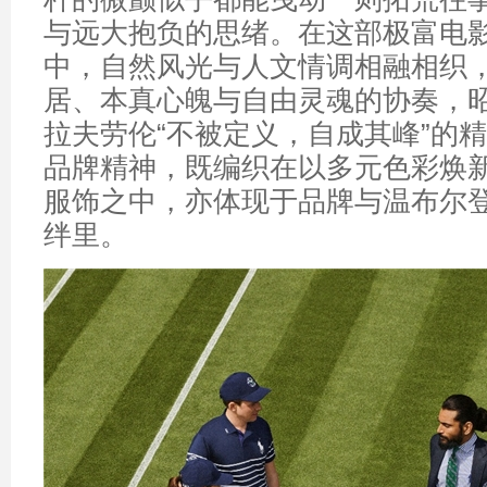
与远大抱负的思绪。在这部极富电
中，自然风光与人文情调相融相织
居、本真心魄与自由灵魂的协奏，昭显Ra
拉夫劳伦“不被定义，自成其峰”的
品牌精神，既编织在以多元色彩焕
服饰之中，亦体现于品牌与温布尔
绊里。