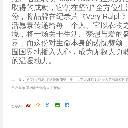
取得的成就，它仍在坚守“全方位生
份，将品牌在纪录片《Very Ralp
活愿景传递给每一个人。它以衣物
境，将一场关于生活、梦想与爱的
界，而这份对生命本身的热忱赞颂
囿国界地播入人心，成为无数人勇
的温暖动力。
上一篇：
从“超模看深圳”到荣耀加冕，第十三季SIUF国际超模大赛总决赛闪
首次亮相 重塑豪华掀背轿车新标杆
|
|
|
|
分享到：