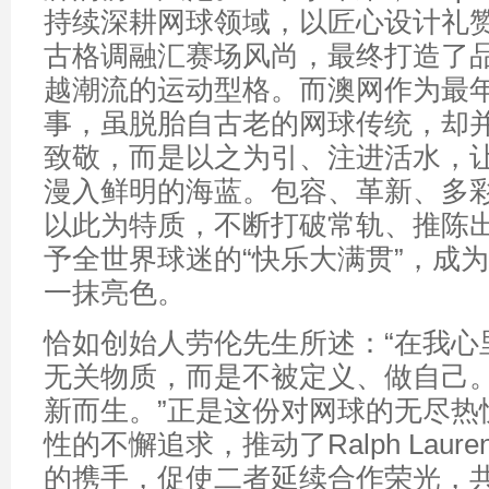
持续深耕网球领域，以匠心设计礼
古格调融汇赛场风尚，最终打造了
越潮流的运动型格。而澳网作为最
事，虽脱胎自古老的网球传统，却
致敬，而是以之为引、注进活水，
漫入鲜明的海蓝。包容、革新、多
以此为特质，不断打破常轨、推陈
予全世界球迷的“快乐大满贯”，成
一抹亮色。
恰如创始人劳伦先生所述：“在我心
无关物质，而是不被定义、做自己
新而生。”正是这份对网球的无尽热
性的不懈追求，推动了Ralph Lau
的携手，促使二者延续合作荣光，