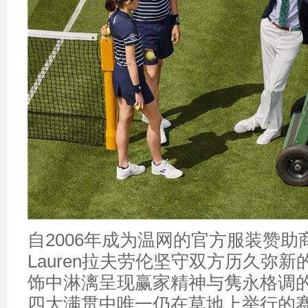
自2006年成为温网的官方服装赞助商
Lauren拉夫劳伦坚守双方历久弥
饰中淋漓呈现赢家精神与隽永格调
四大满贯中唯一仍在草地上举行的